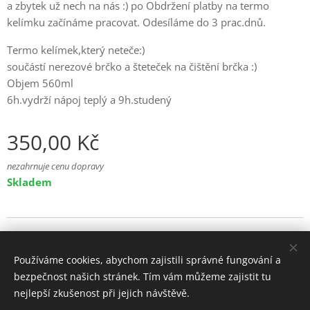
a zbytek už nech na nás :) po Obdržení platby na termo
kelímku začínáme pracovat. Odesíláme do 3 prac.dnů.
Termo kelímek,který neteče:)
součástí nerezové brčko a šteteček na čištění brčka :)
Objem 560ml
6h.vydrží nápoj teplý a 9h.studený
350,00
Kč
nezahrnuje cenu dopravy
Skladem
© 2025 Všechna práva vyhrazena
Používáme cookies, abychom zajistili správné fungování a
Cookies
bezpečnost našich stránek. Tím vám můžeme zajistit tu
nejlepší zkušenost při jejich návštěvě.