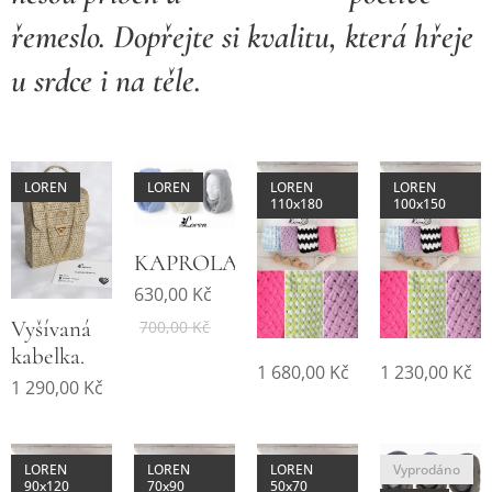
řemeslo. Dopřejte si kvalitu, která hřeje
u srdce i na těle.
LOREN
LOREN
LOREN
LOREN
110x180
100x150
KAPROLAČKA
630,00
Kč
Vyšívaná
700,00
Kč
kabelka.
1 680,00
Kč
1 230,00
Kč
1 290,00
Kč
LOREN
LOREN
LOREN
Vyprodáno
90x120
70x90
50x70