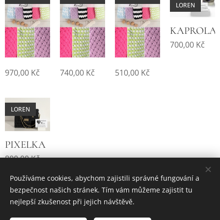
LOREN
KAPROLA
700,00
Kč
970,00
Kč
740,00
Kč
510,00
Kč
LOREN
PIXELKA
800,00
Kč
Používáme cookies, abychom zajistili správné fungování a
bezpečnost našich stránek. Tím vám můžeme zajistit tu
nejlepší zkušenost při jejich návštěvě.
© 2025 Všechna práva vyhrazena