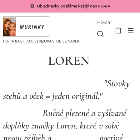
Objednávky posíláme každý den PO-PÁ
Hledat
MURINKY
PO-PÁ 8:00-17:00 VYŘIZOVÁNÍ OBJEDNÁVEK
LOREN
"Stovky
stehů a oček = jeden originál."
Ručně pletené a vyšívané
doplňky značky Loren, které v sobě
nesou příběh a poctivé