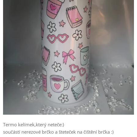
Termo kelímek,který neteče:)
součástí nerezové brčko a šteteček na čištění brčka :)