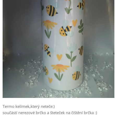
Termo kelímek,který neteče:)
součástí nerezové brčko a šteteček na čištění brčka :)