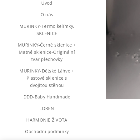
Úvod
♥️O nás♥️
MURINKY-Termo kelímky,
SKLENICE
MURINKY-Černé sklenice +
Matné sklenice-Originální
tvar plechovky
MURINKY-Dětské Láhve +
Plastové sklenice s
dvojitou stěnou
DDD-Baby Handmade
LOREN
HARMONIE ŽIVOTA
Obchodní podmínky