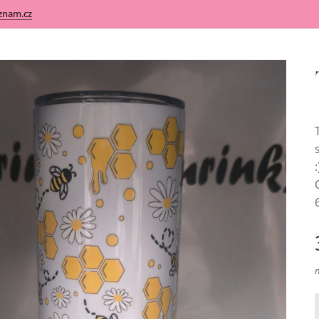
znam.cz
: