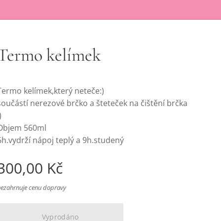
Termo kelímek
Termo kelímek,který neteče:)
součástí nerezové brčko a šteteček na čištění brčka
)
Objem 560ml
6h.vydrží nápoj teplý a 9h.studený
300,00
Kč
nezahrnuje cenu dopravy
Vyprodáno