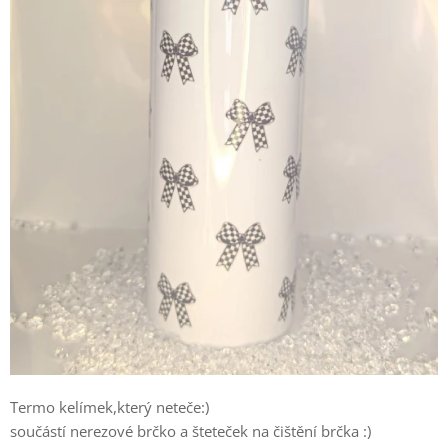
Termo kelímek,který neteče:)
součástí nerezové brčko a šteteček na čištění brčka :)