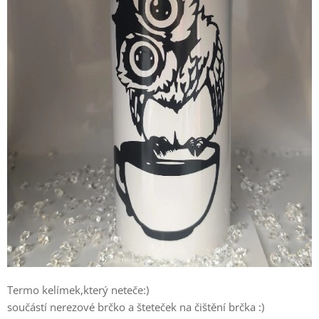
Termo kelímek,který neteče:)
součástí nerezové brčko a šteteček na čištění brčka :)