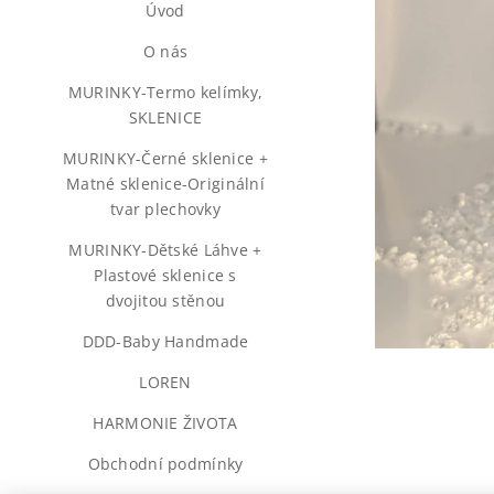
Úvod
♥️O nás♥️
MURINKY-Termo kelímky,
SKLENICE
MURINKY-Černé sklenice +
Matné sklenice-Originální
tvar plechovky
MURINKY-Dětské Láhve +
Plastové sklenice s
dvojitou stěnou
DDD-Baby Handmade
LOREN
HARMONIE ŽIVOTA
Obchodní podmínky