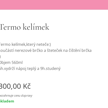
Termo kelímek
Termo kelímek,který neteče:)
součástí nerezové brčko a šteteček na čištění brčka
)
Objem 560ml
6h.vydrží nápoj teplý a 9h.studený
300,00
Kč
nezahrnuje cenu dopravy
Skladem