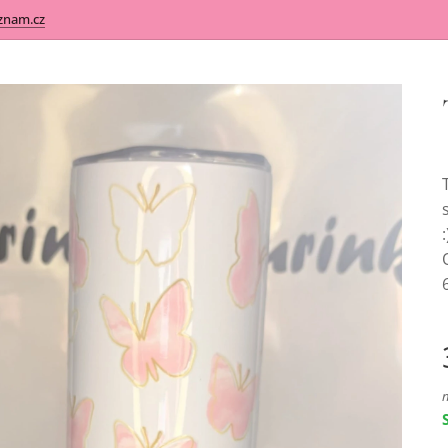
znam.cz
: