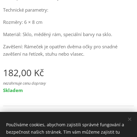
Technické parametry:
Rozměry: 6 × 8 cm
Materiál: Sklo, měděný rám, speciální barvy na sklo.
Zavěšení: Rámeček je opatřen dvěma očky pro snadné
zavěšení na řetízek, stuhu nebo vlasec.
182,00
Kč
nezahrnuje cenu dopravy
Skladem
© 2025 Všechna práva vyhrazena
Používáme cookies, abychom zajistili správné fungování a
Cookies
bezpečnost našich stránek. Tím vám můžeme zajistit tu