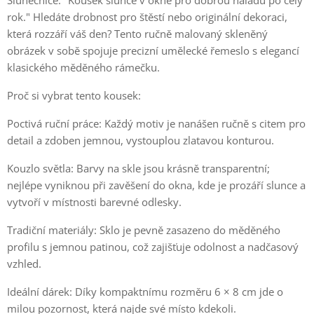
Slunečnice: "Kousek slunce v okně pro dobrou náladu po celý
rok." Hledáte drobnost pro štěstí nebo originální dekoraci,
která rozzáří váš den? Tento ručně malovaný skleněný
obrázek v sobě spojuje precizní umělecké řemeslo s elegancí
klasického měděného rámečku.
Proč si vybrat tento kousek:
Poctivá ruční práce: Každý motiv je nanášen ručně s citem pro
detail a zdoben jemnou, vystouplou zlatavou konturou.
Kouzlo světla: Barvy na skle jsou krásně transparentní;
nejlépe vyniknou při zavěšení do okna, kde je prozáří slunce a
vytvoří v místnosti barevné odlesky.
Tradiční materiály: Sklo je pevně zasazeno do měděného
profilu s jemnou patinou, což zajišťuje odolnost a nadčasový
vzhled.
Ideální dárek: Díky kompaktnímu rozměru 6 × 8 cm jde o
milou pozornost, která najde své místo kdekoli.