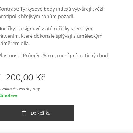
Kontrast: Tyrkysové body indexů vytvářejí svěží
protipól k hřejivým tónům pozadí.
Ručičky: Designové zlaté ručičky s jemným
větvením, které dokonale splývají s uměleckým
záměrem díla.
Vlastnosti: Průměr 25 cm, ruční práce, tichý chod.
1 200,00
Kč
nezahrnuje cenu dopravy
Skladem
Do košíku