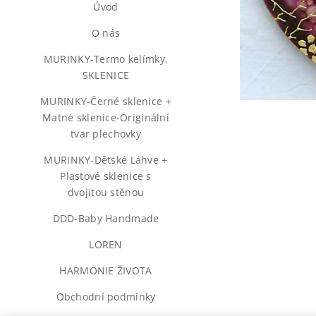
Úvod
♥️O nás♥️
MURINKY-Termo kelímky,
SKLENICE
MURINKY-Černé sklenice +
Matné sklenice-Originální
tvar plechovky
MURINKY-Dětské Láhve +
Plastové sklenice s
dvojitou stěnou
DDD-Baby Handmade
LOREN
HARMONIE ŽIVOTA
Obchodní podmínky