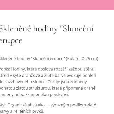
Skleněné hodiny "Sluneční
erupce
Skleněné hodiny "Sluneční erupce" (Kulaté, Ø 25 cm)
Popis: Hodiny, které doslova rozzáří každou stěnu.
Střed v sytě oranžové a žluté barvě evokuje pohled
do rozžhaveného slunce. Okraje jsou zdobeny
bohatou zlatou strukturou, která připomíná drahé
kameny nebo zkamenělou pryskyřici.
Styl: Organická abstrakce s výrazným podílem zlaté
barvy a reliéfních prvků.