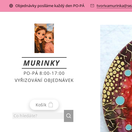
Objednávky posíláme každý den PO-PÁ
tvorivamurinka@se
MURINKY
PO-PÁ 8:00-17:00
VYŘIZOVÁNÍ OBJEDNÁVEK
Košík