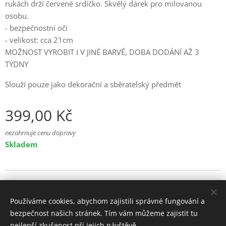
rukách drží červené srdíčko. Skvělý dárek pro milovanou
osobu.
- bezpečnostní oči
- velikost: cca 21cm
MOŽNOST VYROBIT I V JINÉ BARVĚ, DOBA DODÁNÍ AŽ 3
TÝDNY
Slouží pouze jako dekorační a sběratelský předmět
399,00
Kč
nezahrnuje cenu dopravy
Skladem
© 2025 Všechna práva vyhrazena
Používáme cookies, abychom zajistili správné fungování a
Cookies
bezpečnost našich stránek. Tím vám můžeme zajistit tu
nejlepší zkušenost při jejich návštěvě.