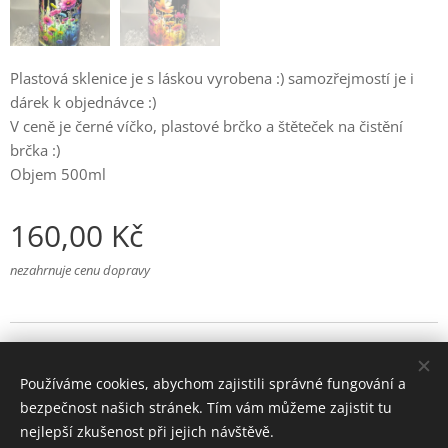
Plastová sklenice je s láskou vyrobena :) samozřejmostí je i
dárek k objednávce :)
V ceně je černé víčko, plastové brčko a štěteček na čistění
brčka :)
Objem 500ml
160,00
Kč
nezahrnuje cenu dopravy
© 2025 Všechna práva vyhrazena
Používáme cookies, abychom zajistili správné fungování a
Cookies
bezpečnost našich stránek. Tím vám můžeme zajistit tu
nejlepší zkušenost při jejich návštěvě.