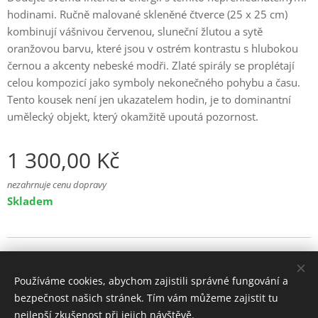
hodinami. Ručně malované skleněné čtverce (25 x 25 cm)
kombinují vášnivou červenou, sluneční žlutou a sytě
oranžovou barvu, které jsou v ostrém kontrastu s hlubokou
černou a akcenty nebeské modři. Zlaté spirály se proplétají
celou kompozicí jako symboly nekonečného pohybu a času.
Tento kousek není jen ukazatelem hodin, je to dominantní
umělecký objekt, který okamžitě upoutá pozornost.
1 300,00
Kč
nezahrnuje cenu dopravy
Skladem
© 2025 Všechna práva vyhrazena
Používáme cookies, abychom zajistili správné fungování a
Cookies
bezpečnost našich stránek. Tím vám můžeme zajistit tu
nejlepší zkušenost při jejich návštěvě.