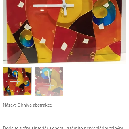
Název: Ohnivá abstrakce
Dodejte svému interiéru energii s těmito nepřehlédnutelnými