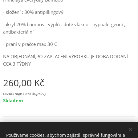
- složení : 80% antipillingový
-akryl 20% bambus - výplň : duté vlákno - hypoalergenní ,
antibakteriální
- praní v pračce max 30 C
NA OBJEDNÁNÍ,PO ZAPLACENÍ VÝROBKU JE DOBA DODÁNÍ
CCA 3 TÝDNY
260,00
Kč
nezahrnuje cenu dopravy
Skladem
© 2025 Všechna práva vyhrazena
Používáme cookies, abychom zajistili správné fungování a