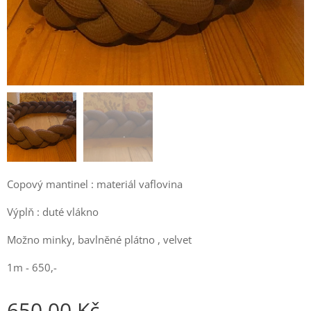
Copový mantinel : materiál vaflovina
Výplň : duté vlákno
Možno minky, bavlněné plátno , velvet
1m - 650,-
650,00
Kč